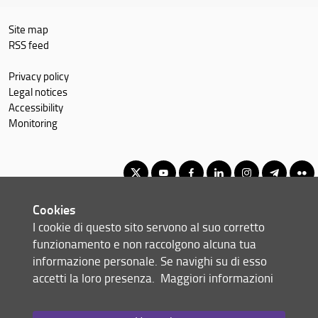
Site map
RSS feed
Privacy policy
Legal notices
Accessibility
Monitoring
Cookies
Corso di Laurea Magistrale in Lingue e civiltà dell’Asia e dell’Africa
I cookie di questo sito servono al suo corretto
© Copyright 2012-2026 Università degli Studi di Firenze UNIFI
funzionamento e non raccolgono alcuna tua
P.IVA/Cod.Fis 01279680480
informazione personale. Se navighi su di esso
accetti la loro presenza.
Maggiori informazioni
Via Laura, 48 - 50121 Firenze (FI)
Tel: +39 055 2756101