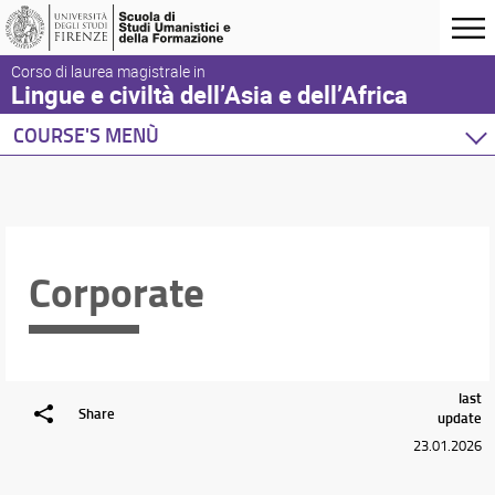
Corso di laurea magistrale in
Lingue e civiltà dell’Asia e dell’Africa
COURSE'S MENÙ
Corporate
last
Share
update
23.01.2026