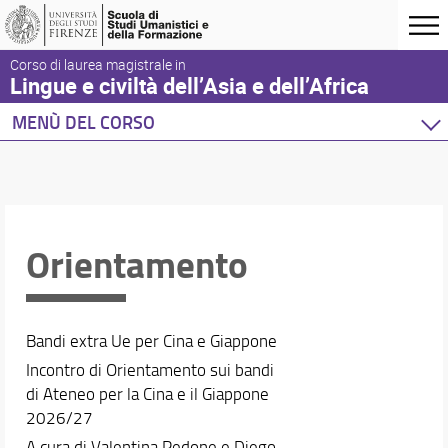
Corso di laurea magistrale in
Lingue e civiltà dell’Asia e dell’Africa
MENÙ DEL CORSO
Home
Corso di studio
Didattica
Docenti
Orientamento
Orario e calendari
Bandi extra Ue per Cina e Giappone
Incontro di Orientamento sui bandi
di Ateneo per la Cina e il Giappone
2026/27
A cura di Valentina Pedone e Diego