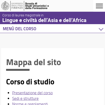
Corso di laurea magistrale in
Lingue e civiltà dell’Asia e dell’Africa
MENÙ DEL CORSO
Home
Corso di studio
Didattica
Docenti
Mappa del sito
Orario e calendari
Corso di studio
Presentazione del corso
Sedi e strutture
Norme e regolamenti