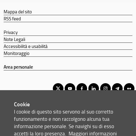
Mappa del sito
RSS feed
Privacy
Note Legali
Accessibilità e usabilità
Monitoraggio
Area personale
Cookie
Corso di Laurea Magistrale in Lingue e civiltà dell’Asia e dell’Africa
I cookie di questo sito servono al suo corretto
© Copyright 2012-2026 Università degli Studi di Firenze UNIFI
funzionamento e non raccolgono alcuna tua
P.IVA/Cod.Fis 01279680480
informazione personale. Se navighi su di esso
accetti la loro presenza.
Maggiori informazioni